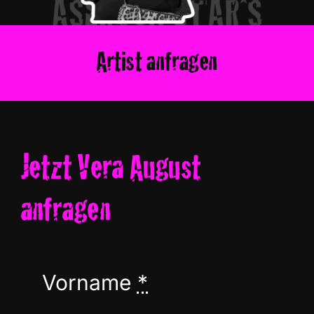
Artist anfragen
Jetzt Vera August
anfragen
Vorname
*