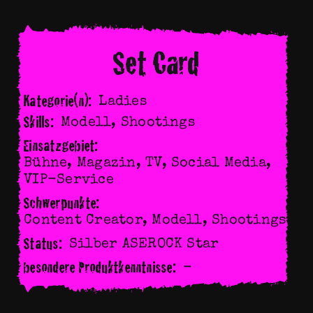
Set Card
Kategorie(n):
Ladies
Skills:
Modell
,
Shootings
Einsatzgebiet:
Bühne, Magazin, TV, Social Media,
VIP-Service
Schwerpunkte:
Content Creator, Modell, Shootings
Status:
Silber ASEROCK Star
besondere Produktkenntnisse:
-