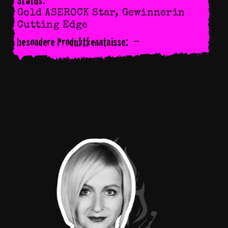
Status:
Gold ASEROCK Star, Gewinnerin
Cutting Edge
besondere Produktkenntnisse:
-