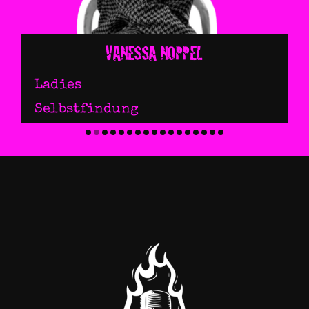
JELENA WERREN
Ladies
Cut & Color
,
Hochstecken
,
Mind
Set