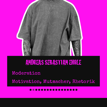
ANDREAS SEBASTIAN EHRLE
Moderation
Motivation
,
Mutmacher
,
Rhetorik