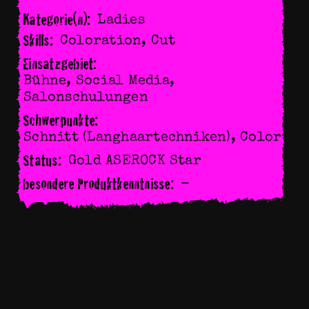
Kategorie(n):
Ladies
Skills:
Coloration
,
Cut
Einsatzgebiet:
Bühne, Social Media,
Salonschulungen
Schwerpunkte:
Schnitt (Langhaartechniken), Color
Status:
Gold ASEROCK Star
besondere Produktkenntnisse:
-